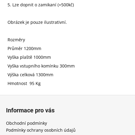
5. Lze dopnit o zamikaní (+500kč)
Obrázek je pouze ilustrativní.
Rozměry
Průměr 1200mm
Vyška plaště 1000mm
Vyška vstupního komínku 300mm
Výška celková 1300mm
Hmotnost 95 Kg
Z
á
Informace pro vás
p
a
Obchodní podmínky
t
Podmínky ochrany osobních údajů