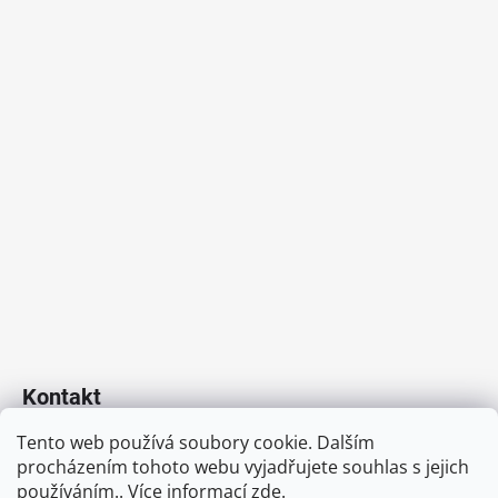
í
Kontakt
Tento web používá soubory cookie. Dalším
info
@
dcovservis.cz
procházením tohoto webu vyjadřujete souhlas s jejich
+420 778 305 105
používáním.. Více informací
zde
.
https://www.facebook.com/www.dcovservis.cz