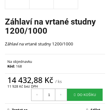
a
j
í
Záhlaví na vrtané studny
t
1200/1000
?
Záhlaví na vrtané studny 1200/1000
HLEDAT
Na objednavku
Kód:
168
14 432,88 Kč
D
/ ks
o
11 928 Kč bez DPH
p
Měrná
o
DO KOŠÍKU
cena:
r
u
Zeptat se
Sdílet