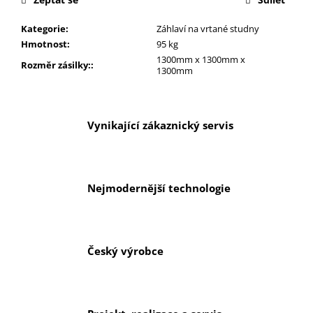
č
u
Kategorie
:
Záhlaví na vrtané studny
j
Hmotnost
:
95 kg
e
1300mm x 1300mm x
m
Rozměr zásilky:
:
1300mm
e
Vynikající zákaznický servis
Nejmodernější technologie
Český výrobce