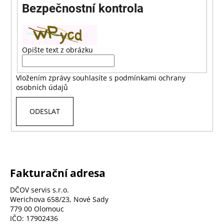
Bezpečnostní kontrola
a
j
í
t
Opište text z obrázku
?
Vložením zprávy souhlasíte s
podmínkami ochrany
osobních údajů
ODESLAT
HLEDAT
D
o
Fakturační adresa
p
DČOV servis s.r.o.
o
Werichova 658/23, Nové Sady
r
779 00 Olomouc
u
IČO: 17902436