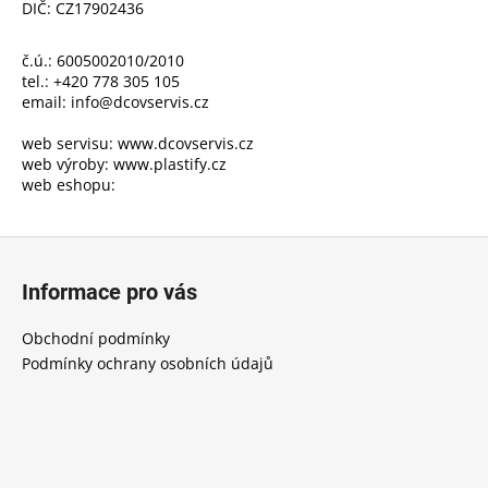
č
DIČ: CZ17902436
u
j
č.ú.: 6005002010/2010
e
tel.: +420 778 305 105
m
email:
info@dcovservis.cz
e
web servisu:
www.dcovservis.cz
web výroby:
www.plastify.cz
web eshopu:
Z
á
Informace pro vás
p
a
Obchodní podmínky
t
Podmínky ochrany osobních údajů
í