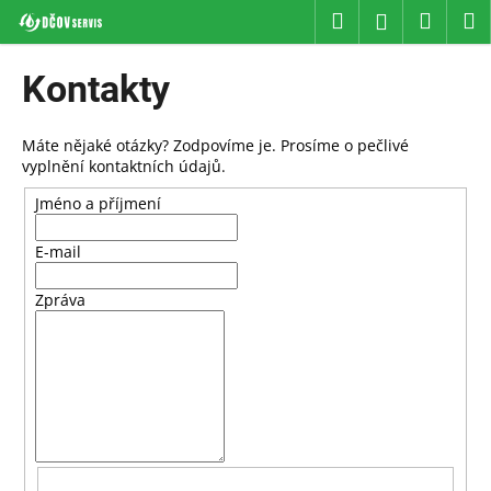
K
Přejít
Hledat
Náku
M
Přihlášení
na
o
obsah
Zpět
Zpět
košík
š
Kontakty
í
C
k
o
Máte nějaké otázky? Zodpovíme je. Prosíme o pečlivé
vyplnění kontaktních údajů.
p
o
Jméno a příjmení
t
E-mail
ř
e
Zpráva
b
u
j
e
t
e
n