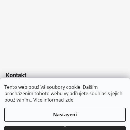
Kontakt
Tento web používá soubory cookie. Dalším
info
@
dcovservis.cz
procházením tohoto webu vyjadřujete souhlas s jejich
+420 778 305 105
používáním.. Více informací
zde
.
https://www.facebook.com/www.dcovservis.cz
Nastavení
Vytvořil Shoptet