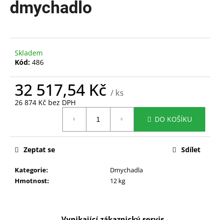
dmychadlo
a
j
í
t
Skladem
?
Kód:
486
32 517,54 Kč
/ ks
26 874 Kč bez DPH
Měrná
HLEDAT
DO KOŠÍKU
cena:
Zeptat se
Sdílet
D
o
Kategorie
:
Dmychadla
p
Hmotnost
:
12 kg
o
r
u
Vynikající zákaznický servis