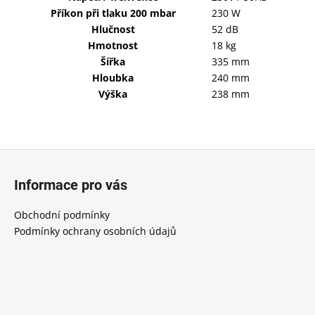
Příkon při tlaku 200 mbar
230 W
Hlučnost
52 dB
Hmotnost
18 kg
Šířka
335 mm
Hloubka
240 mm
Výška
238 mm
Z
á
Informace pro vás
p
a
Obchodní podmínky
t
Podmínky ochrany osobních údajů
í