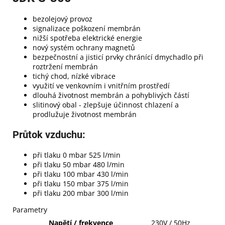
bezolejový provoz
signalizace poškození membrán
nižší spotřeba elektrické energie
nový systém ochrany magnetů
bezpečnostní a jisticí prvky chránící dmychadlo při
roztržení membrán
tichý chod, nízké vibrace
využití ve venkovním i vnitřním prostředí
dlouhá životnost membrán a pohyblivých částí
slitinový obal - zlepšuje účinnost chlazení a
prodlužuje životnost membrán
Průtok vzduchu:
při tlaku 0 mbar 525 l/min
při tlaku 50 mbar 480 l/min
při tlaku 100 mbar 430 l/min
při tlaku 150 mbar 375 l/min
při tlaku 200 mbar 300 l/min
Parametry
Napětí / frekvence
230V / 50Hz