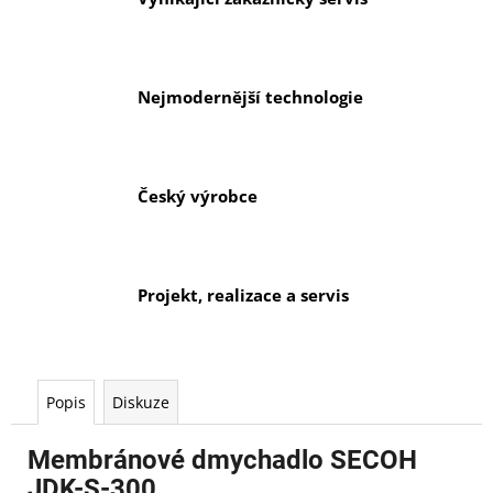
č
u
j
e
Nejmodernější technologie
m
e
Český výrobce
Projekt, realizace a servis
Popis
Diskuze
Membránové dmychadlo SECOH
JDK-S-300