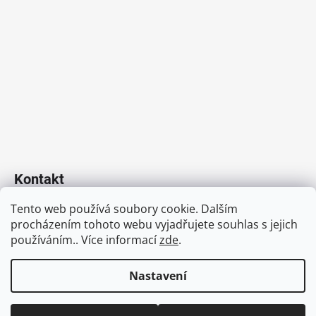
Kontakt
Tento web používá soubory cookie. Dalším
info
@
dcovservis.cz
procházením tohoto webu vyjadřujete souhlas s jejich
+420 778 305 105
používáním.. Více informací
zde
.
https://www.facebook.com/www.dcovservis.cz
Nastavení
Vytvořil Shoptet