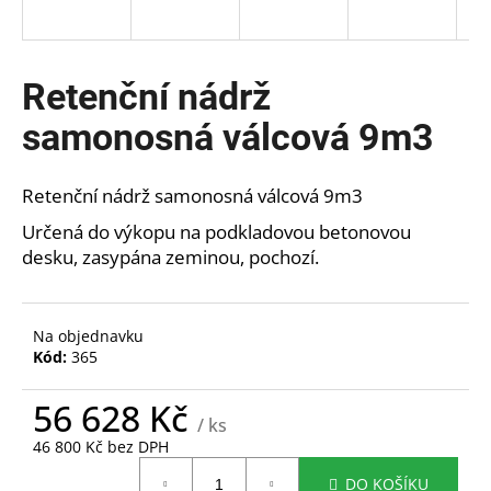
a
j
í
Retenční nádrž
t
samonosná válcová 9m3
?
Retenční nádrž samonosná válcová 9m3
Určená do výkopu na podkladovou betonovou
HLEDAT
desku, zasypána zeminou, pochozí.
Na objednavku
D
Kód:
365
o
p
56 628 Kč
o
/ ks
r
46 800 Kč bez DPH
Měrná
u
DO KOŠÍKU
cena: