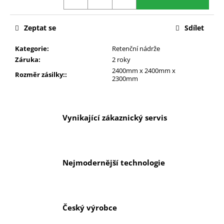
č
u
j
Zeptat se
Sdílet
e
m
Kategorie
:
Retenční nádrže
e
Záruka
:
2 roky
2400mm x 2400mm x
Rozměr zásilky:
:
2300mm
Vynikající zákaznický servis
Nejmodernější technologie
Český výrobce