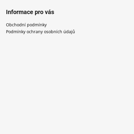
Z
á
Informace pro vás
p
a
Obchodní podmínky
t
Podmínky ochrany osobních údajů
í