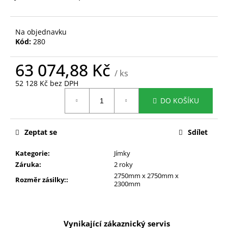
č
u
j
Na objednavku
e
Kód:
280
m
e
63 074,88 Kč
/ ks
52 128 Kč bez DPH
Měrná
DO KOŠÍKU
cena:
Zeptat se
Sdílet
Kategorie
:
Jímky
Záruka
:
2 roky
2750mm x 2750mm x
Rozměr zásilky:
:
2300mm
Vynikající zákaznický servis