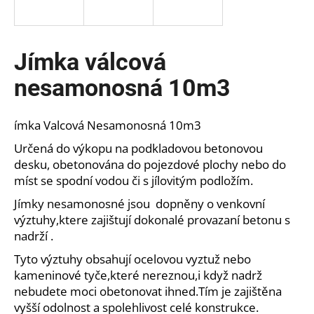
a
j
í
Jímka válcová
t
nesamonosná 10m3
?
ímka Valcová Nesamonosná 10m3
Určená do výkopu na podkladovou betonovou
HLEDAT
desku, obetonována do pojezdové plochy nebo do
míst se spodní vodou či s jílovitým podložím.
Jímky nesamonosné jsou dopněny o venkovní
výztuhy,ktere zajištují dokonalé provazaní betonu s
D
nadrží .
o
p
Tyto výztuhy obsahují ocelovou vyztuž nebo
o
kameninové tyče,které nereznou,i když nadrž
r
nebudete moci obetonovat ihned.Tím je zajištěna
u
vyšší odolnost a spolehlivost celé konstrukce.