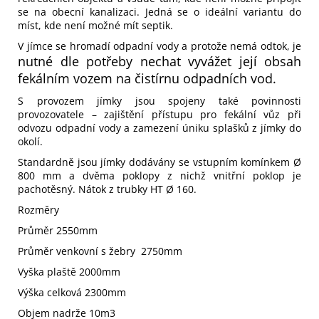
se na obecní kanalizaci. Jedná se o ideální variantu do
míst, kde není možné mít septik.
V jímce se hromadí odpadní vody a protože nemá odtok, je
nutné
dle potřeby nechat vyvážet její obsah
fekálním vozem na čistírnu odpadních vod.
S provozem jímky jsou spojeny také povinnosti
provozovatele – zajištění přístupu pro fekální vůz při
odvozu odpadní vody a zamezení úniku splašků z jímky do
okolí.
Standardně jsou jímky dodávány se vstupním komínkem Ø
800 mm a dvěma poklopy z nichž vnitřní poklop je
pachotěsný. Nátok z trubky HT Ø 160.
Rozměry
Průměr 2550mm
Průměr venkovní s žebry 2750mm
Vyška plaště 2000mm
Výška celková 2300mm
Objem nadrže 10m3