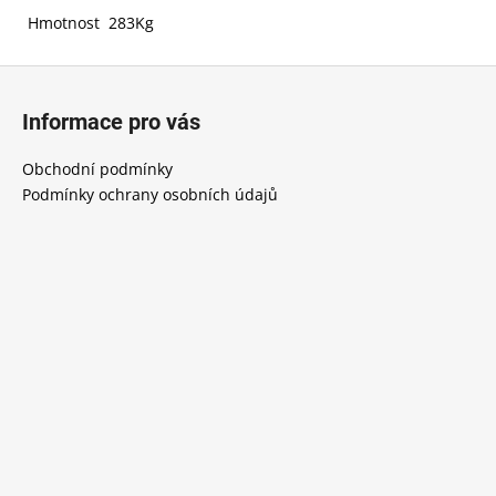
Hmotnost 283Kg
Z
á
Informace pro vás
p
a
Obchodní podmínky
t
Podmínky ochrany osobních údajů
í