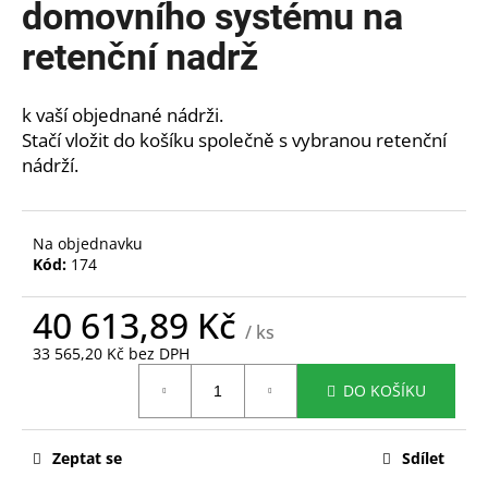
domovního systému na
a
retenční nadrž
j
í
t
k vaší objednané nádrži.
?
Stačí vložit do košíku společně s vybranou retenční
nádrží.
Na objednavku
HLEDAT
Kód:
174
40 613,89 Kč
/ ks
D
33 565,20 Kč bez DPH
o
Měrná
DO KOŠÍKU
cena:
p
o
r
Zeptat se
Sdílet
u