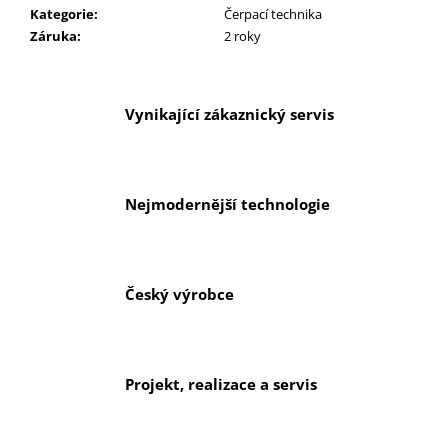
č
Kategorie
:
Čerpací technika
u
Záruka
:
2 roky
j
e
m
e
Vynikající zákaznický servis
Nejmodernější technologie
Český výrobce
Projekt, realizace a servis