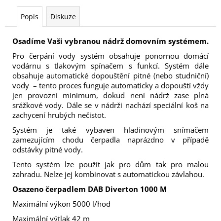
Popis
Diskuze
Osadíme Vaši vybranou nádrž domovním systémem.
Pro čerpání vody systém obsahuje ponornou domácí
vodárnu s tlakovým spínačem s funkcí. Systém dále
obsahuje automatické dopouštění pitné
(nebo studniční)
vody – tento proces funguje automaticky a dopouští vždy
jen provozní minimum, dokud není nádrž zase plná
srážkové vody. Dále se v nádrži nachází speciální koš na
zachycení hrubých nečistot.
Systém je také vybaven hladinovým snímačem
zamezujícím chodu čerpadla naprázdno v případě
odstávky pitné vody.
Tento systém lze použít jak pro dům tak pro malou
zahradu. Nelze jej kombinovat s automatickou závlahou.
Osazeno čerpadlem DAB Diverton 1000 M
Maximální výkon 5000 l/hod
Maximální výtlak 42 m