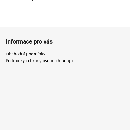
Z
á
Informace pro vás
p
a
Obchodní podmínky
t
Podmínky ochrany osobních údajů
í