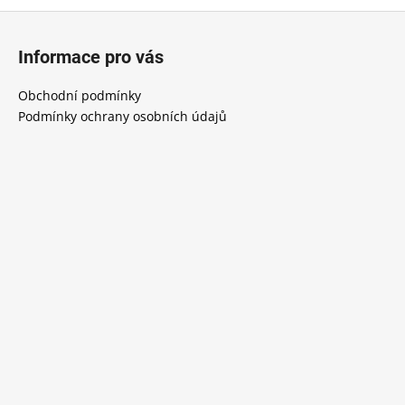
Z
á
Informace pro vás
p
a
Obchodní podmínky
t
Podmínky ochrany osobních údajů
í