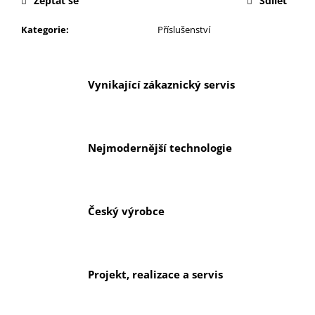
Zeptat se
Sdílet
č
u
Kategorie
:
Příslušenství
j
e
m
e
Vynikající zákaznický servis
Nejmodernější technologie
Český výrobce
Projekt, realizace a servis