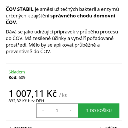
a
ČOV STABIL
je směsí užitečných bakterií a enzymů
j
určených k zajištění
správného chodu domovní
í
ČOV
.
t
Dává se jako udržující přípravek v průběhu procesu
?
do ČOV. Má zesílené účinky a vytváří požadované
prostředí. Mělo by se aplikovat průběžně a
preventivně do ČOV.
HLEDAT
Skladem
Kód:
609
1 007,11 Kč
D
/ ks
o
832,32 Kč bez DPH
p
Měrná
o
DO KOŠÍKU
cena:
r
u