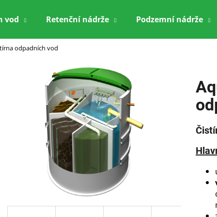
h vod
Retenční nádrže
Podzemní nádrže
stírna odpadních vod
Co potřebujete najít?
Aq
HLEDAT
od
Čist
Doporučujeme
Hlavn