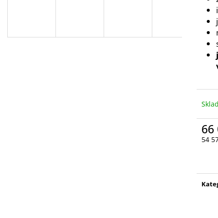
Skla
66
54 5
Měr
cena
Kate