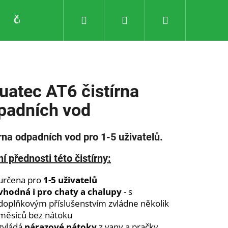
Hledat
Přihlášení
Nákupní
Čerpací technika
Servis
Výroba
Kontak
košík
uatec AT6 čistírna
padních vod
írna odpadních vod pro 1-5 uživatelů.
í přednosti této čistírny:
určena pro
1-5 uživatelů
vhodná i pro chaty a chalupy
- s
doplňkovým příslušenstvím zvládne několik
měsíců bez nátoku
zvládá
nárazové nátoky
z vany a pračky