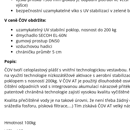
výšce)
bezpečnostní uzamykatelné víko s UV stabilizací v zelené 
V ceně ČOV obdržíte:
uzamykatelný UV stabilní poklop, nosnost do 200 kg
dmychadlo SECOH EL-60N
gumový prostup DN50
vzduchovou hadici
chráničku průměr 5 cm
Popis:
ČOV tvoří celoplastový plášť s vnitřní technologickou vestavbou. 
na využití technologie nízkozátěžové aktivace s aerobní stabiliza
poklopem s nosností 200kg. V ČOV AT je použitý dlouhodobě osv
čištění odpadních vod s integrovanou akumulací nárazově přitékají
patentově chráněná technologie zajistí vysokou kvalitu vyčištěné 
Kvalita přečištěné vody je na takové úrovni, že není třeba žádný
srážedla fosforu, písková filtrace,...) Tím získává ČOV AT velký 
Hmotnost 100kg