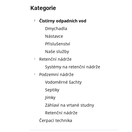
Přeskočit
l
kategorie
Kategorie
Čistírny odpadních vod
Dmychadla
Nástavce
Příslušenství
Naše služby
Retenční nádrže
Systémy na retenční nádrže
Podzemní nádrže
Vodoměrné šachty
Septiky
Jímky
Záhlaví na vrtané studny
Retenční nádrže
Čerpací technika