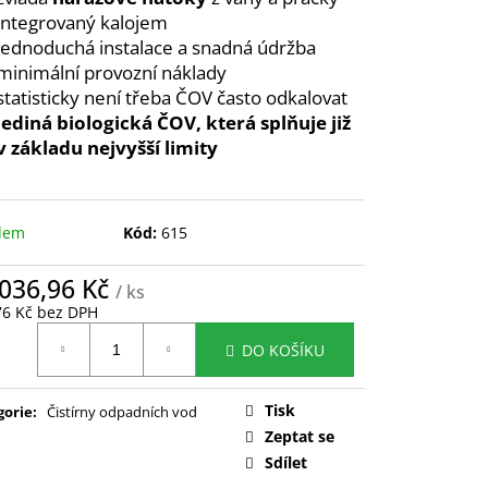
integrovaný kalojem
jednoduchá instalace a snadná údržba
minimální provozní náklady
statisticky není třeba ČOV často odkalovat
jediná biologická ČOV, která splňuje již
v základu nejvyšší limity
dem
Kód:
615
 036,96 Kč
/ ks
76 Kč bez DPH
ná
DO KOŠÍKU
:
Tisk
gorie
:
Čistírny odpadních vod
Zeptat se
Sdílet