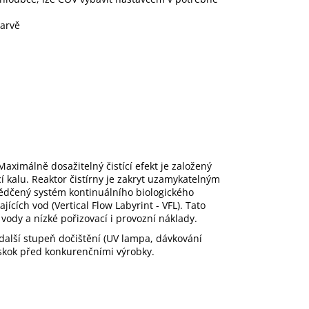
barvě
Maximálně dosažitelný čistící efekt je založený
cí kalu. Reaktor čistírny je zakryt uzamykatelným
ědčený systém kontinuálního biologického
cích vod (Vertical Flow Labyrint - VFL). Tato
vody a nízké pořizovací i provozní náklady.
 další stupeň dočištění (UV lampa, dávkování
náskok před konkurenčními výrobky.