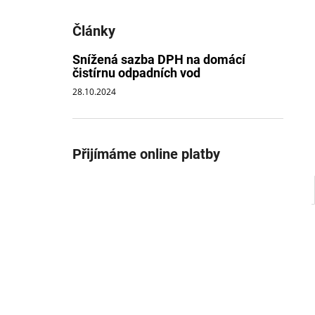
Články
Snížená sazba DPH na domácí
čistírnu odpadních vod
28.10.2024
Přijímáme online platby