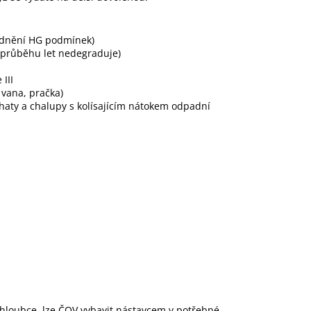
ednění HG podmínek)
v průběhu let nedegraduje)
III
 vana, pračka)
o chaty a chalupy s kolísajícím nátokem odpadní
 hloubce, lze ČOV vybavit nástavcem v potřebné