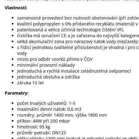
Vlastnosti:
samonosné provedení bez nutnosti obetonování (při zohl
kvalitní polypropylen s 0% přidaného recyklátu (materiál 
patentovaná a velice účinná technologie čištění VFL
čistička má označení CE a je zařazena do nejvyšší kategorie 
velká akumulační zóna pro nárazový nátok vody (nejčastěji
s řídící jednotkou (volitelné příslušenství) je vhodná i pr
vody
místo pro odběr vzorků přímo v ČOV
minimální provozní náklady
jednoduchá a rychlá instalace zvládnutelná svépomocí
jednoduchá obsluha a údržba
záruka 10 let
Parametry:
počet trvalých uživatelů: 1-5
maximální denní nátok: 0,6 m3
rozměry: průměr 1400 mm, výška 1800 mm
příkon: 44W při 200 mbar
hmotnost: 95 kg
průměr potrubí: DN125
výška přítoku 1300 mm (pokud je odpadní potrubí ve větší