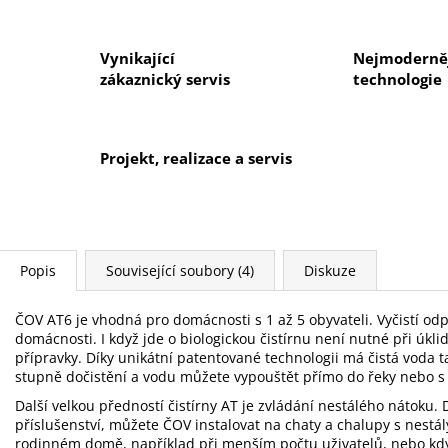
Vynikající
Nejmoderněj
zákaznický servis
technologie
Projekt, realizace a servis
Popis
Související soubory (4)
Diskuze
ČOV AT6 je vhodná pro domácnosti s 1 až 5 obyvateli. Vyčistí od
domácnosti. I když jde o biologickou čistírnu není nutné při úkli
přípravky. Díky unikátní patentované technologii má čistá voda t
stupně dočistění a vodu můžete vypouštět přímo do řeky nebo s 
Další velkou předností čistírny AT je zvládání nestálého nátoku. D
příslušenství, můžete ČOV instalovat na chaty a chalupy s nestá
rodinném domě, například při menším počtu uživatelů, nebo kdy