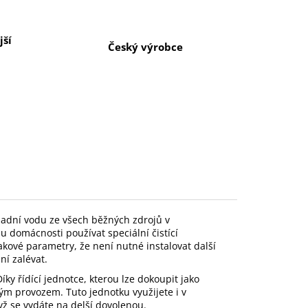
ší
Český výrobce
padní vodu ze všech běžných zdrojů v
du domácnosti používat speciální čistící
akové parametry, že není nutné instalovat další
ní zalévat.
íky řídící jednotce, kterou lze dokoupit jako
lým provozem. Tuto jednotku využijete i v
ž se vydáte na delší dovolenou.